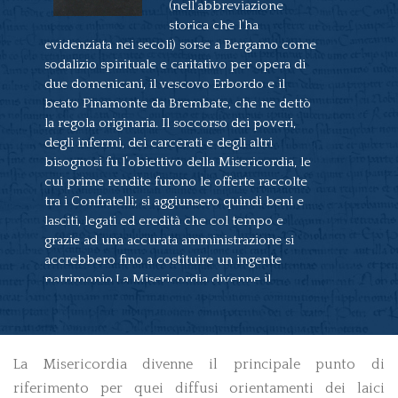
(nell’abbreviazione
2004
storica che l’ha
evidenziata nei secoli) sorse a Bergamo come
sodalizio spirituale e caritativo per opera di
due domenicani, il vescovo Erbordo e il
beato Pinamonte da Brembate, che ne dettò
la regola originaria. Il soccorso dei poveri,
degli infermi, dei carcerati e degli altri
bisognosi fu l’obiettivo della Misericordia, le
cui prime rendite furono le offerte raccolte
tra i Confratelli; si aggiunsero quindi beni e
lasciti, legati ed eredità che col tempo e
grazie ad una accurata amministrazione si
accrebbero fino a costituire un ingente
patrimonio.La Misericordia divenne il
principale punto di riferimento per quei
diffusi orientamenti dei laici conosciuti come
“rivoluzione della carità”. Attuò un’assistenza a
tutto campo, che si rivolgeva all’intera
La Misericordia divenne il principale punto di
cittadinanza e copriva l’intera città, tutto il
riferimento per quei diffusi orientamenti dei laici
territorio del medioevale “Comune di