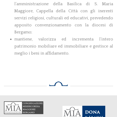
1600
l’amministrazione della Basilica di S. Maria
Maggiore, Cappella della Città con gli inerenti
Col trascorrere dei secoli
servizi religiosi, culturali ed educativi, prevedendo
il patrimonio della
Misericordia crebbe
apposito convenzionamento con la diocesi di
notevolmente
Bergamo;
nonostante le ingentissime vendite di beni
mantiene, valorizza ed incrementa l’intero
effettuate negli anni di carestia per procurare
patrimonio mobiliare ed immobiliare e gestisce al
quanto necessario per il soccorso dei poveri.
meglio i beni in affidamento.
Negli anni più difficili, col ricavato dei poderi
venduti, la Misericordia poteva garantire la
sopravvivenza di migliaia di affamati.
I Rettori Veneti di Bergamo non mancarono
mai di sottolineare la buona gestione e la
grande cura con la quale il patrimonio della
Misericordia veniva amministrato. Si calcola
che nel 1626 le rendite della Misericordia
ammontassero a 20.000 scudi l’anno, dei
quali 15.000 circa venivano spesi per i
poveri.