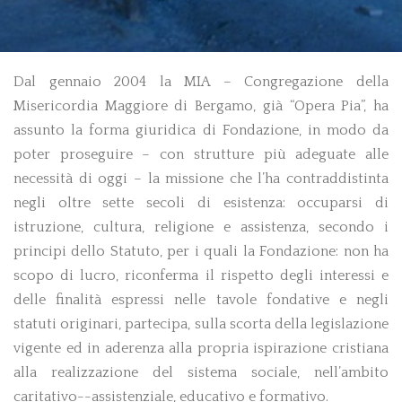
tennero proprio sotto le volte della chiesa.
Ma nei secoli medievali nella chiesa si
custodivano anche i beni cittadini, si
organizzavano riunioni, si rogavano atti
Dal gennaio 2004 la MIA – Congregazione della
notarili. Misericordia Maggiore e Basilica di
Santa Maria Maggiore divennero di fatto una
Misericordia Maggiore di Bergamo, già “Opera Pia”, ha
sola cosa: e il nome ufficiale fu appunto
assunto la forma giuridica di Fondazione, in modo da
Consorzio della Misericordia e della chiesa e
poter proseguire – con strutture più adeguate alle
fabbrica di S. Maria Maggiore. Dopo questa
necessità di oggi – la missione che l’ha contraddistinta
unione si moltiplicarono le donazioni e i
negli oltre sette secoli di esistenza: occuparsi di
lasciti testamentari in cambio di distribuzione
di pani ai poveri, di mantenimento allo studio
istruzione, cultura, religione e assistenza, secondo i
di studenti bisognosi ma anche di messe di
principi dello Statuto, per i quali la Fondazione: non ha
suffragio da celebrarsi quotidianamente dai
scopo di lucro, riconferma il rispetto degli interessi e
numerosissimi preti al servizio del Consorzio.
delle finalità espressi nelle tavole fondative e negli
statuti originari, partecipa, sulla scorta della legislazione
1506
vigente ed in aderenza alla propria ispirazione cristiana
Le crescenti esigenze
alla realizzazione del sistema sociale, nell’ambito
per garantire l’ufficiatura
caritativo--assistenziale, educativo e formativo.