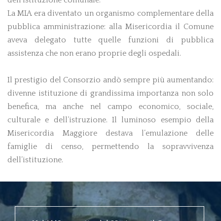
dell’istituzione comunale.
quelle funzioni di pubblica assistenza che
La MIA era diventato un organismo complementare della
non erano proprie degli ospedali.
pubblica amministrazione: alla Misericordia il Comune
aveva delegato tutte quelle funzioni di pubblica
1449
assistenza che non erano proprie degli ospedali.
Con atto del 23 giugno, il
Comune affidò alla
Il prestigio del Consorzio andò sempre più aumentando:
Misericordia Maggiore la
divenne istituzione di grandissima importanza non solo
Basilica di S. Maria
benefica, ma anche nel campo economico, sociale,
Maggiore, monumento sorto per volontà dei
culturale e dell’istruzione. Il luminoso esempio della
cittadini bergamaschi e costruito con le loro
Misericordia Maggiore destava l’emulazione delle
offerte, che era ed è un monumento civile di
proprietà del Comune di Bergamo e che da
famiglie di censo, permettendo la sopravvivenza
allora divenne “parte nobilissima e
dell’istituzione.
principale” dell’amministrazione del
Consorzio, che si dedicò con grande
impegno all’abbellimento del sacro edificio
ed al suo arricchimento.