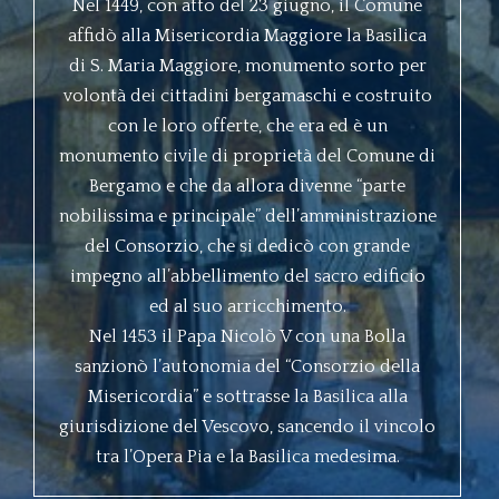
Nel 1449, con atto del 23 giugno, il Comune
1453
affidò alla Misericordia Maggiore la Basilica
Il Papa Nicolò V con una
di S. Maria Maggiore, monumento sorto per
Bolla sanzionò
volontà dei cittadini bergamaschi e costruito
l’autonomia del
con le loro offerte, che era ed è un
“Consorzio della
Misericordia” e sottrasse la Basilica alla
monumento civile di proprietà del Comune di
giurisdizione del Vescovo, sancendo il
Bergamo e che da allora divenne “parte
vincolo tra l’Opera Pia e la Basilica medesima.
nobilissima e principale” dell’amministrazione
del Consorzio, che si dedicò con grande
1500
impegno all’abbellimento del sacro edificio
ed al suo arricchimento.
Le funzioni solenni alle
quali partecipavano le
Nel 1453 il Papa Nicolò V con una Bolla
autorità erano anche
sanzionò l’autonomia del “Consorzio della
cerimonie della vita
Misericordia” e sottrasse la Basilica alla
pubblica. La Basilica era anche luogo di
giurisdizione del Vescovo, sancendo il vincolo
rappresentanza; le più importanti e
tra l’Opera Pia e la Basilica medesima.
drammatiche convocazioni dei capi famiglia
durante le guerre del primo Cinquecento si