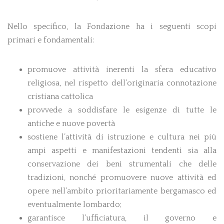
della basilica
suggerirono la
fondazione di una scuola di chierici. Con
Nello specifico, la Fondazione ha i seguenti scopi
l’istituzione del seminario vescovile, la scuola
primari e fondamentali:
per i chierici (Accademia) finì col trasformarsi
in collegio cittadino (Collegio Mariano che
anticipò il ginnasio-liceo di piazza Rosate) e
promuove attività inerenti la sfera educativo
la Misericordia Maggiore per oltre due secoli
religiosa, nel rispetto dell’originaria connotazione
e mezzo si assunse l’onere di gestire la scuola
cristiana cattolica
pubblica superiore cittadina. La Misericordia
provvede a soddisfare le esigenze di tutte le
godeva di ampi privilegi concessi dalla
antiche e nuove povertà
amministrazione veneziana e perfino dal
papa, che garantivano di amministrare
sostiene l’attività di istruzione e cultura nei più
patrimonio e basilica senza ingerenze
ampi aspetti e manifestazioni tendenti sia alla
esterne. Per evitare che il vescovo cittadino
conservazione dei beni strumentali che delle
interferisse nella gestione della chiesa, fu
tradizioni, nonché promuovere nuove attività ed
smontato l’antico battesimale da secoli
custodito nel battistero che sorgeva dentro la
opere nell’ambito prioritariamente bergamasco ed
navata maggiore.
eventualmente lombardo;
garantisce l’ufficiatura, il governo e