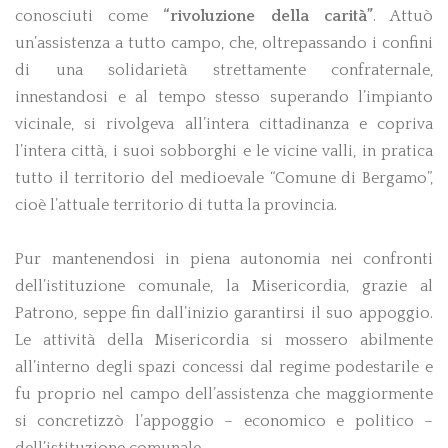
conosciuti come
“rivoluzione della carità”
. Attuò
Bergamo”, cioè l’attuale territorio di tutta la
un’assistenza a tutto campo, che, oltrepassando i confini
provincia.
di una solidarietà strettamente confraternale,
innestandosi e al tempo stesso superando l’impianto
1300
vicinale, si rivolgeva all’intera cittadinanza e copriva
Pur mantenendosi in
l’intera città, i suoi sobborghi e le vicine valli, in pratica
piena autonomia nei
tutto il territorio del medioevale “Comune di Bergamo”,
confronti dell’istituzione
cioè l’attuale territorio di tutta la provincia.
comunale, la
Misericordia, grazie al Patrono, seppe fin
dall’inizio garantirsi il suo appoggio. Le
Pur mantenendosi in piena autonomia nei confronti
attività della Misericordia si mossero
dell’istituzione comunale, la Misericordia, grazie al
abilmente all’interno degli spazi concessi dal
Patrono, seppe fin dall’inizio garantirsi il suo appoggio.
regime podestarile e fu proprio nel campo
dell’assistenza che maggiormente si
Le attività della Misericordia si mossero abilmente
concretizzò l’appoggio – economico e
all’interno degli spazi concessi dal regime podestarile e
politico – dell’istituzione comunale. La MIA
fu proprio nel campo dell’assistenza che maggiormente
era diventato un organismo complementare
si concretizzò l’appoggio – economico e politico –
della pubblica amministrazione: alla
Misericordia il Comune aveva delegato tutte