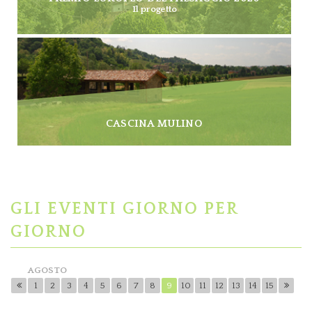
Il progetto
CASCINA MULINO
GLI EVENTI GIORNO PER
GIORNO
AGOSTO
1
2
3
4
5
6
7
8
9
10
11
12
13
14
15